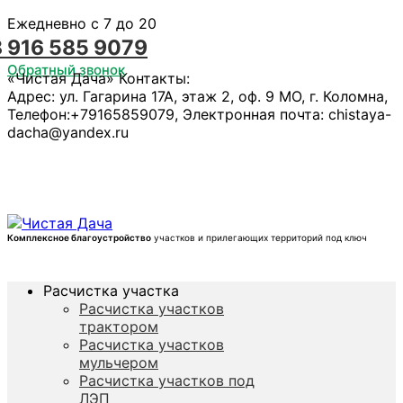
Ежедневно с 7 до 20
8 916 585 9079
Обратный звонок
«Чистая Дача»
Контакты:
Адрес:
ул. Гагарина 17А, этаж 2, оф. 9
МО, г. Коломна
,
Телефон:
+79165859079
, Электронная почта:
chistaya-
dacha@yandex.ru
Комплексное благоустройство
участков и прилегающих территорий под ключ
Расчистка участка
Расчистка участков
трактором
Расчистка участков
мульчером
Расчистка участков под
ЛЭП