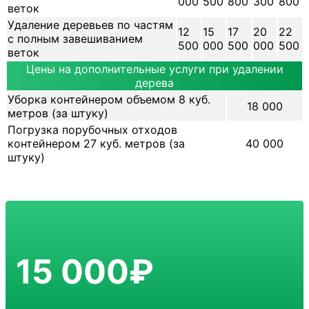
000
500
800
300
800
веток
Удаление деревьев по частям
12
15
17
20
22
с полным завешиванием
500
000
500
000
500
веток
Цены на дополнительные услуги при удалении
дерева
Уборка контейнером объемом 8 куб.
18 000
метров (за штуку)
Погрузка порубочных отходов
контейнером 27 куб. метров (за
40 000
штуку)
15 000₽