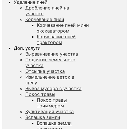
Удаление пней
Дробление пней на
участке
Корчевание пней
Корчевание пней мини
экскаватором
Корчевание пней
трактором
Доп. услуги
Выравнивание участка
Поднятие земельного
участка
Отсыпка участка
Измельчение веток в
щепу
Вывоз мусора с участка
Покос травы
Покос травы
триммером
Культивация участка
Вспашка земли
Вспашка земли
трактором