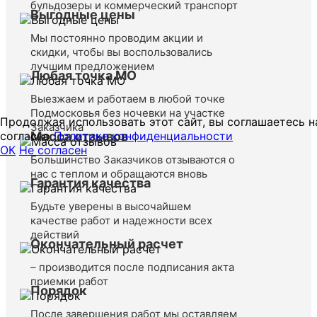
бульдозеры и коммерческий транспорт
Выгодные цены
Мы постоянно проводим акции и
скидки, чтобы вы воспользовались
лучшим предложением
Любая точка МО
Выезжаем и работаем в любой точке
Подмосковья без ночевки на участке
Продолжая использовать этот сайт, вы соглашаетесь н
Заказчика
согласно
Масса отзывов
Политике конфиденциальности
ОК
Не согласен
Большинство Заказчиков отзываются о
нас с теплом и обращаются вновь
Гарантия качества
Будьте уверены в высочайшем
качестве работ и надежности всех
действий
Окончательный расчет
– производится после подписания акта
приемки работ
Порядок
После завершения работ мы оставляем