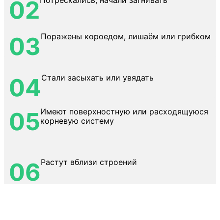
Потрескались, начали загнивать
02
Поражены короедом, лишаём или грибком
03
Стали засыхать или увядать
04
Имеют поверхностную или расходящуюся
05
корневую систему
Растут вблизи строений
06