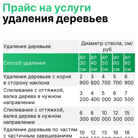
Прайс на услуги
удаления деревьев
Диаметр ствола, см/
Удаление деревьев
руб
до
до
до
до
до
Способ удаления
30
40
50
60
80
см
см
см
см
см
Удаление деревьев с корня
2
3
4
5
6
в сторону наклона
900
800
700
700
900
Спиливание с оттяжкой,
3
4
5
6
7
валка дерева в нужном
200
400
000
300
500
направлении
Спиливание с оттяжкой,
6
8
10
12
15
валка дерева в нужном
300
800
000
500
000
направлении
Удаление деревьев по частям
10
12
13
16
18
с частичным завешиванием