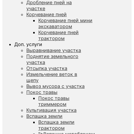
Дробление пней на
участке
Корчевание пней
Корчевание пней мини
экскаватором
Корчевание пней
трактором
Доп. услуги
Выравнивание участка
Поднятие земельного
участка
Отсыпка участка
Измельчение веток в
щепу
Вывоз мусора с участка
Покос травы
Покос травы
триммером
Культивация участка
Вспашка земли
Вспашка земли
трактором