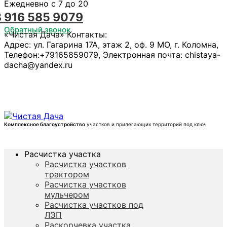
Ежедневно с 7 до 20
8 916 585 9079
Обратный звонок
«Чистая Дача»
Контакты:
Адрес:
ул. Гагарина 17А, этаж 2, оф. 9
МО, г. Коломна
,
Телефон:
+79165859079
, Электронная почта:
chistaya-
dacha@yandex.ru
Комплексное благоустройство
участков и прилегающих территорий под ключ
Расчистка участка
Расчистка участков
трактором
Расчистка участков
мульчером
Расчистка участков под
ЛЭП
Раскорчевка участка