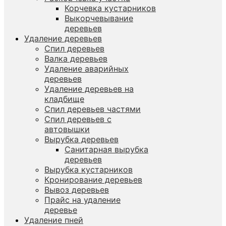
Корчевка кустарников
Выкорчевывание
деревьев
Удаление деревьев
Спил деревьев
Валка деревьев
Удаление аварийных
деревьев
Удаление деревьев на
кладбище
Спил деревьев частями
Спил деревьев с
автовышки
Вырубка деревьев
Санитарная вырубка
деревьев
Вырубка кустарников
Кронирование деревьев
Вывоз деревьев
Прайс на удаление
деревье
Удаление пней