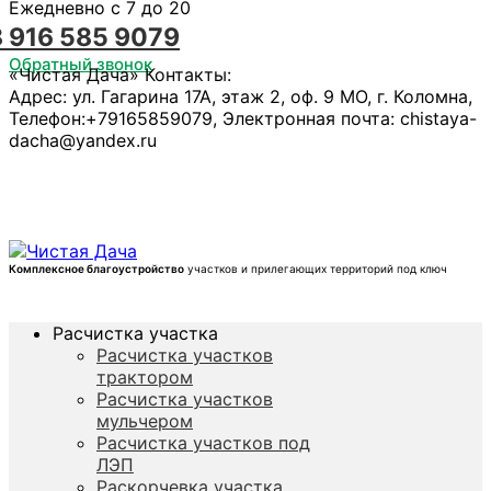
Ежедневно с 7 до 20
8 916 585 9079
Обратный звонок
«Чистая Дача»
Контакты:
Адрес:
ул. Гагарина 17А, этаж 2, оф. 9
МО, г. Коломна
,
Телефон:
+79165859079
, Электронная почта:
chistaya-
dacha@yandex.ru
Комплексное благоустройство
участков и прилегающих территорий под ключ
Расчистка участка
Расчистка участков
трактором
Расчистка участков
мульчером
Расчистка участков под
ЛЭП
Раскорчевка участка