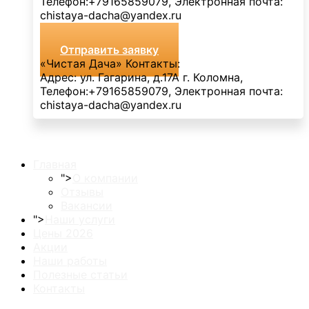
Телефон:
+79165859079
, Электронная почта:
chistaya-dacha@yandex.ru
Отправить заявку
«Чистая Дача»
Контакты:
Адрес:
ул. Гагарина, д.17А
г. Коломна
,
Телефон:
+79165859079
, Электронная почта:
chistaya-dacha@yandex.ru
Главная
">
О компании
Отзывы
Вакансии
">
Наши услуги
Цены 2026
Акции
Наши работы
Полезные статьи
Контакты