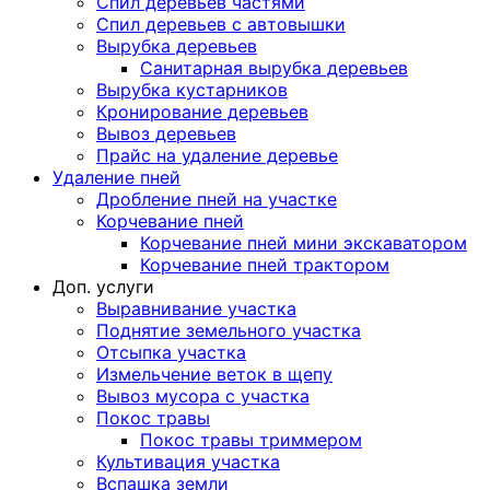
Спил деревьев частями
Спил деревьев с автовышки
Вырубка деревьев
Санитарная вырубка деревьев
Вырубка кустарников
Кронирование деревьев
Вывоз деревьев
Прайс на удаление деревье
Удаление пней
Дробление пней на участке
Корчевание пней
Корчевание пней мини экскаватором
Корчевание пней трактором
Доп. услуги
Выравнивание участка
Поднятие земельного участка
Отсыпка участка
Измельчение веток в щепу
Вывоз мусора с участка
Покос травы
Покос травы триммером
Культивация участка
Вспашка земли