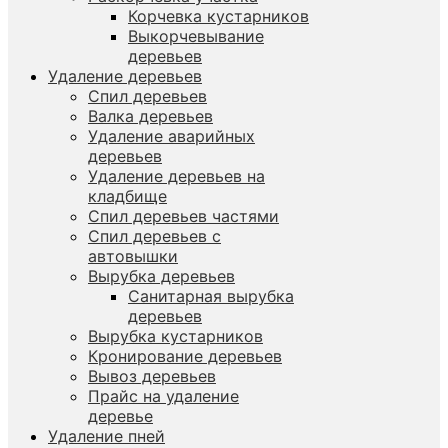
Корчевка кустарников
Выкорчевывание
деревьев
Удаление деревьев
Спил деревьев
Валка деревьев
Удаление аварийных
деревьев
Удаление деревьев на
кладбище
Спил деревьев частями
Спил деревьев с
автовышки
Вырубка деревьев
Санитарная вырубка
деревьев
Вырубка кустарников
Кронирование деревьев
Вывоз деревьев
Прайс на удаление
деревье
Удаление пней