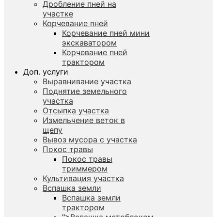
Дробление пней на
участке
Корчевание пней
Корчевание пней мини
экскаватором
Корчевание пней
трактором
Доп. услуги
Выравнивание участка
Поднятие земельного
участка
Отсыпка участка
Измельчение веток в
щепу
Вывоз мусора с участка
Покос травы
Покос травы
триммером
Культивация участка
Вспашка земли
Вспашка земли
трактором