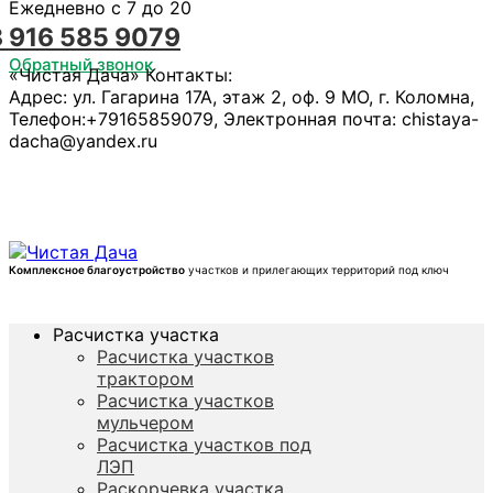
Ежедневно с 7 до 20
8 916 585 9079
Обратный звонок
«Чистая Дача»
Контакты:
Адрес:
ул. Гагарина 17А, этаж 2, оф. 9
МО, г. Коломна
,
Телефон:
+79165859079
, Электронная почта:
chistaya-
dacha@yandex.ru
Комплексное благоустройство
участков и прилегающих территорий под ключ
Расчистка участка
Расчистка участков
трактором
Расчистка участков
мульчером
Расчистка участков под
ЛЭП
Раскорчевка участка