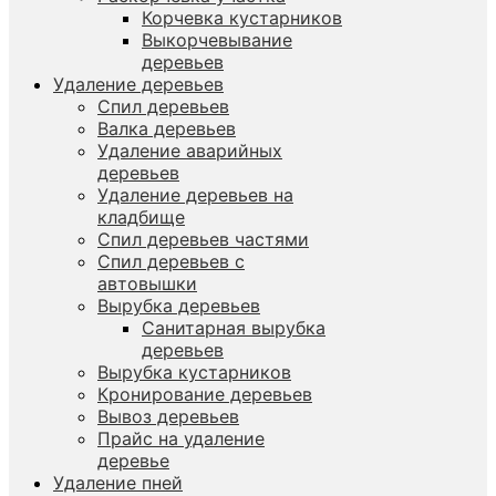
Корчевка кустарников
Выкорчевывание
деревьев
Удаление деревьев
Спил деревьев
Валка деревьев
Удаление аварийных
деревьев
Удаление деревьев на
кладбище
Спил деревьев частями
Спил деревьев с
автовышки
Вырубка деревьев
Санитарная вырубка
деревьев
Вырубка кустарников
Кронирование деревьев
Вывоз деревьев
Прайс на удаление
деревье
Удаление пней