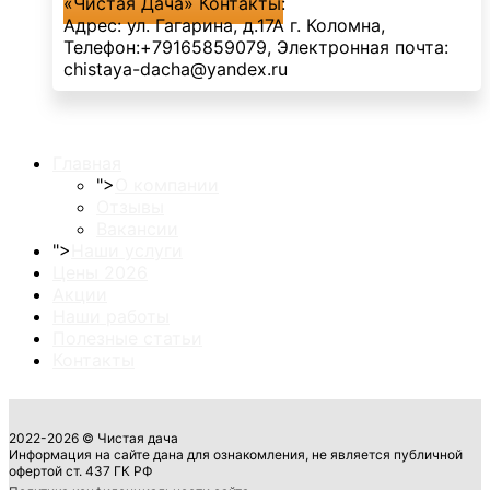
«Чистая Дача»
Контакты:
Адрес:
ул. Гагарина, д.17А
г. Коломна
,
Телефон:
+79165859079
, Электронная почта:
chistaya-dacha@yandex.ru
Главная
">
О компании
Отзывы
Вакансии
">
Наши услуги
Цены 2026
Акции
Наши работы
Полезные статьи
Контакты
2022-2026 © Чистая дача
Информация на сайте дана для ознакомления, не является публичной
офертой ст. 437 ГК РФ