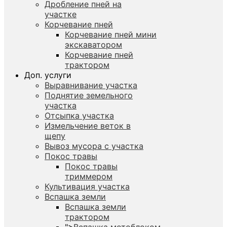
Дробление пней на
участке
Корчевание пней
Корчевание пней мини
экскаватором
Корчевание пней
трактором
Доп. услуги
Выравнивание участка
Поднятие земельного
участка
Отсыпка участка
Измельчение веток в
щепу
Вывоз мусора с участка
Покос травы
Покос травы
триммером
Культивация участка
Вспашка земли
Вспашка земли
трактором